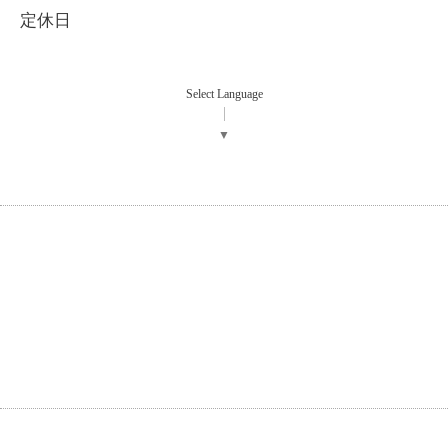
定休日
Select Language
▼