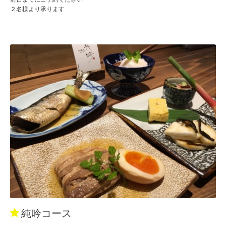
２名様より承ります
純吟コース