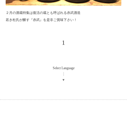
２月の酒蔵特集は復活の蔵とも呼ばれる赤武酒造
若き杜氏が醸す『赤武』を是非ご賞味下さい！
1
Select Language
▼