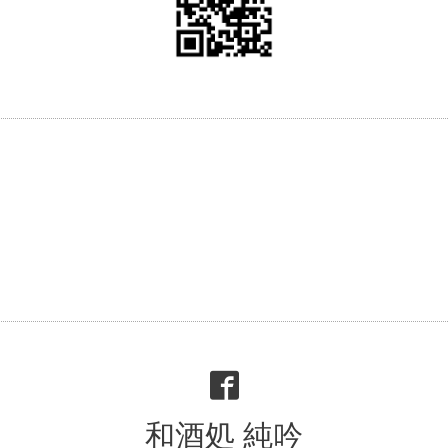
和酒処 純吟