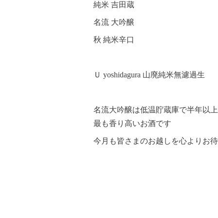
純米 吉田蔵
名流 大吟醸
秋 純米辛口
Ｕ yoshidagura 山廃純米無濾過生
名流大吟醸は低温貯蔵庫で半年以上
最も香り高いお酒です
今月も皆さまのお越しを心よりお待