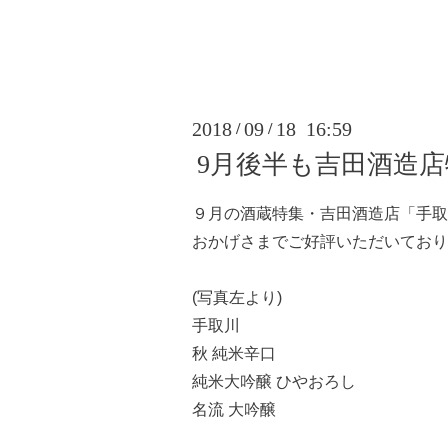
2018
09
18 16:59
/
/
9月後半も吉田酒造店
９月の酒蔵特集・吉田酒造店「手取
おかげさまでご好評いただいており
(写真左より)
手取川
秋 純米辛口
純米大吟醸 ひやおろし
名流 大吟醸