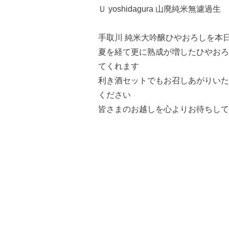
Ｕ yoshidagura 山廃純米無濾過生
手取川 純米大吟醸ひやおろしを本
夏を経て更に熟成が増したひやおろ
てく
れます
利き酒セットでもお召しあがりいた
ください
皆さまのお越しを心よりお待ちして