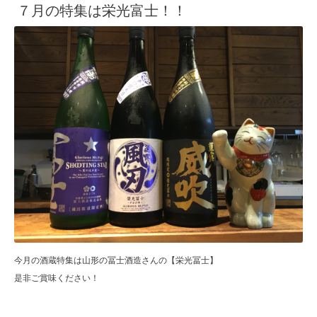
７月の特集は栄光富士！！
今月の酒蔵特集は山形の冨士酒造さんの【栄光冨士】
是非ご賞味ください！