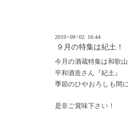
2019
09
02 16:44
/
/
９月の特集は紀土！
今月の酒蔵特集は和歌山
平和酒造さん『紀土』
季節のひやおろしも間
是非ご賞味下さい！